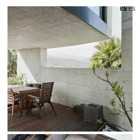
EN
ES