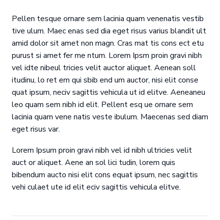
Pellen tesque ornare sem lacinia quam venenatis vestib
tive ulum. Maec enas sed dia eget risus varius blandit ult
amid dolor sit amet non magn. Cras mat tis cons ect etu
purust si amet fer me ntum. Lorem Ipsm proin gravi nibh
vel idte nibeul tricies velit auctor aliquet. Aenean soll
itudinu, lo ret em qui sbib end um auctor, nisi elit conse
quat ipsum, neciv sagittis vehicula ut id elitve. Aeneaneu
leo quam sem nibh id elit. Pellent esq ue ornare sem
lacinia quam vene natis veste ibulum. Maecenas sed diam
eget risus var.
Lorem Ipsum proin gravi nibh vel id nibh ultricies velit
auct or aliquet. Aene an sol lici tudin, lorem quis
bibendum aucto nisi elit cons equat ipsum, nec sagittis
vehi culaet ute id elit eciv sagittis vehicula elitve.