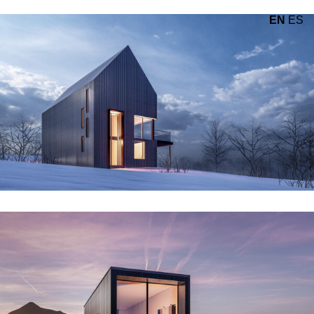
EN
ES