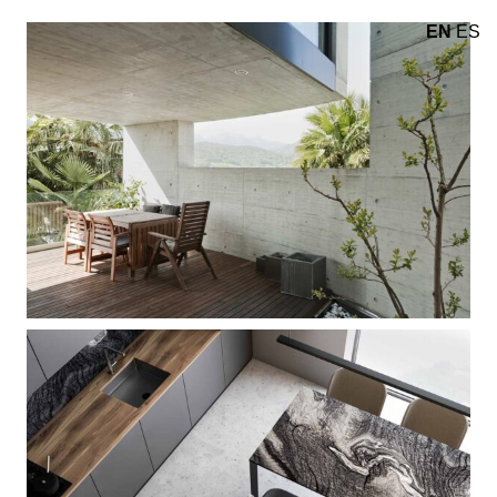
EN
ES