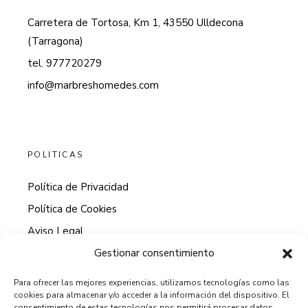
Carretera de Tortosa, Km 1, 43550 Ulldecona
(Tarragona)
tel. 977720279
info@marbreshomedes.com
POLITICAS
Política de Privacidad
Política de Cookies
Aviso Legal
Gestionar consentimiento
Para ofrecer las mejores experiencias, utilizamos tecnologías como las
cookies para almacenar y/o acceder a la información del dispositivo. El
HORARIO DE ATENCION AL CLIENTE
consentimiento de estas tecnologías nos permitirá procesar datos