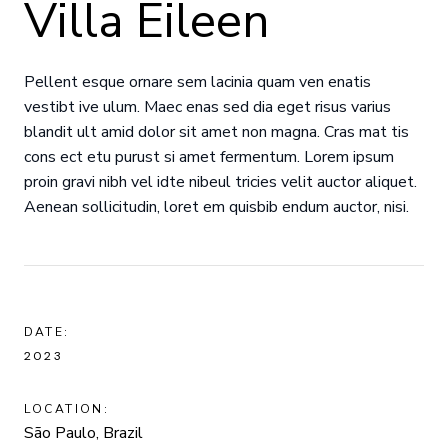
Villa Eileen
Pellent esque ornare sem lacinia quam ven enatis
vestibt ive ulum. Maec enas sed dia eget risus varius
blandit ult amid dolor sit amet non magna. Cras mat tis
cons ect etu purust si amet fermentum. Lorem ipsum
proin gravi nibh vel idte nibeul tricies velit auctor aliquet.
Aenean sollicitudin, loret em quisbib endum auctor, nisi.
DATE:
2023
LOCATION:
São Paulo, Brazil