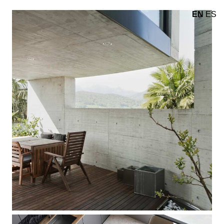
EN
ES