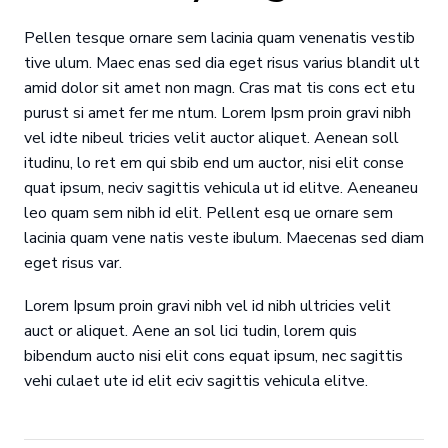
Pellen tesque ornare sem lacinia quam venenatis vestib
tive ulum. Maec enas sed dia eget risus varius blandit ult
amid dolor sit amet non magn. Cras mat tis cons ect etu
purust si amet fer me ntum. Lorem Ipsm proin gravi nibh
vel idte nibeul tricies velit auctor aliquet. Aenean soll
itudinu, lo ret em qui sbib end um auctor, nisi elit conse
quat ipsum, neciv sagittis vehicula ut id elitve. Aeneaneu
leo quam sem nibh id elit. Pellent esq ue ornare sem
lacinia quam vene natis veste ibulum. Maecenas sed diam
eget risus var.
Lorem Ipsum proin gravi nibh vel id nibh ultricies velit
auct or aliquet. Aene an sol lici tudin, lorem quis
bibendum aucto nisi elit cons equat ipsum, nec sagittis
vehi culaet ute id elit eciv sagittis vehicula elitve.