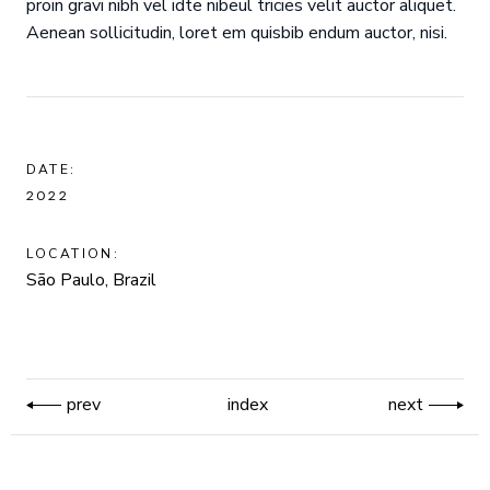
proin gravi nibh vel idte nibeul tricies velit auctor aliquet.
Aenean sollicitudin, loret em quisbib endum auctor, nisi.
DATE:
2022
LOCATION:
São Paulo, Brazil
prev
index
next