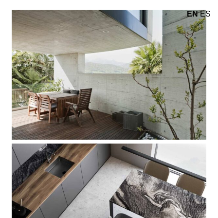
EN
ES