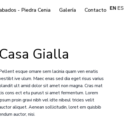
EN
ES
abados - Piedra Cenia
Galería
Contacto
Casa Gialla
Pellent esque ornare sem lacinia quam ven enatis
vestibt ive ulum. Maec enas sed dia eget risus varius
blandit ult amid dolor sit amet non magna. Cras mat
tis cons ect etu purust si amet fermentum. Lorem
ipsum proin gravi nibh vel idte nibeul tricies velit
auctor aliquet. Aenean sollicitudin, loret em quisbib
endum auctor, nisi.