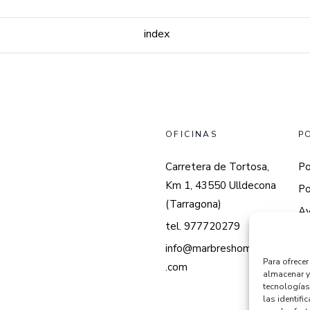
index
OFICINAS
P
Carretera de Tortosa,
Po
Km 1, 43550 Ulldecona
Po
(Tarragona)
Av
tel. 977720279
info@marbreshomedes
Para ofrece
.com
almacenar y
tecnologías
las identifi