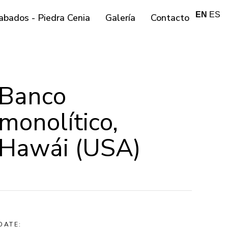
EN
ES
abados - Piedra Cenia
Galería
Contacto
Banco
monolítico,
Hawái (USA)
DATE: