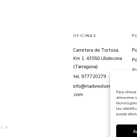
OFICINAS
P
Carretera de Tortosa,
Po
Km 1, 43550 Ulldecona
Po
(Tarragona)
Av
tel. 977720279
info@marbreshomedes
Para ofrece
.com
almacenar y
tecnologías
las identifi
puede afecta
S A
A