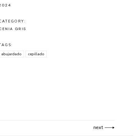
2024
CATEGORY:
CENIA GRIS
TAGS:
abujardado
cepillado
next