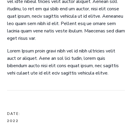
vel idte nibeul tricies velit auctor aliquet. Aenean soll
itudinu, lo ret em qui sbib end um auctor, nisi elit conse
quat ipsum, neciv sagittis vehicula ut id elitve. Aeneaneu
leo quam sem nibh id elit. Pellent esq ue ornare sem
lacinia quam vene natis veste ibulum. Maecenas sed diam
eget risus var.
Lorem Ipsum proin gravi nibh vel id nibh ultricies velit
auct or aliquet. Aene an sol lici tudin, lorem quis
bibendum aucto nisi elit cons equat ipsum, nec sagittis
vehi culaet ute id elit eciv sagittis vehicula elitve.
DATE:
2022