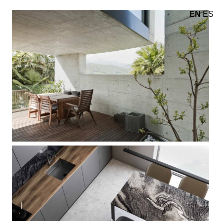
EN
ES