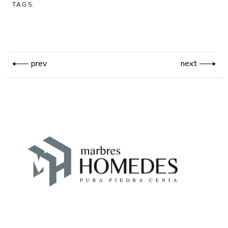
TAGS:
prev
next