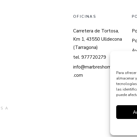
OFICINAS
P
Carretera de Tortosa,
Po
Km 1, 43550 Ulldecona
Po
(Tarragona)
Av
tel. 977720279
info@marbreshomedes
Para ofrece
.com
almacenar y
tecnologías
las identifi
puede afecta
S A
A