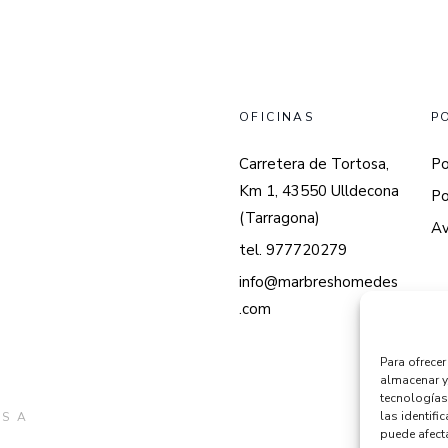
OFICINAS
P
Carretera de Tortosa,
Po
Km 1, 43550 Ulldecona
Po
(Tarragona)
Av
tel. 977720279
info@marbreshomedes
.com
Para ofrece
almacenar y
tecnologías
las identifi
S A
puede afecta