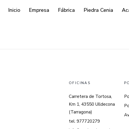
Inicio
Empresa
Fábrica
Piedra Cenia
Ac
OFICINAS
P
Carretera de Tortosa,
Po
Km 1, 43550 Ulldecona
Po
(Tarragona)
Av
tel. 977720279