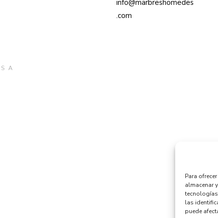
info@marbreshomedes
.com
S A
Para ofrece
almacenar y
tecnologías
las identifi
puede afecta