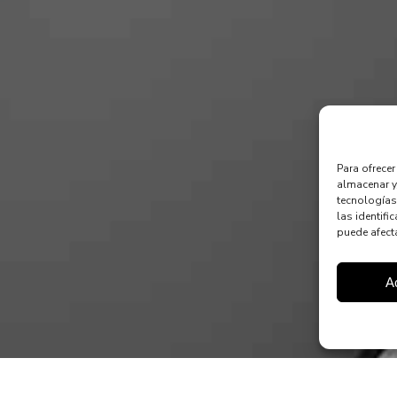
Para ofrece
almacenar y
tecnologías
las identifi
puede afecta
A